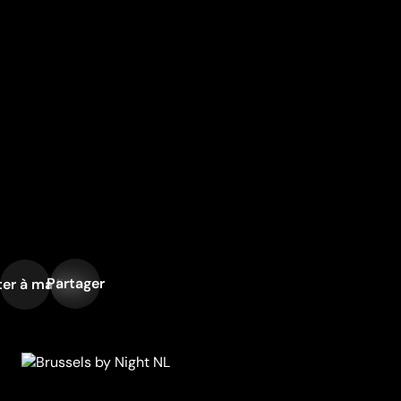
Partager
er à ma liste