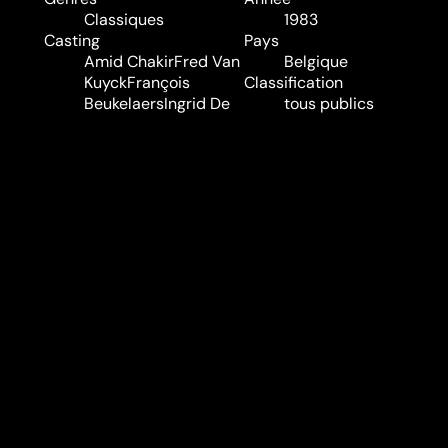
Classiques
1983
Casting
Pays
Amid Chakir
Fred Van
Belgique
Kuyck
François
Classification
Beukelaers
Ingrid De
tous publics
Vos
Michiel Mentens
Audio
Néerlandais