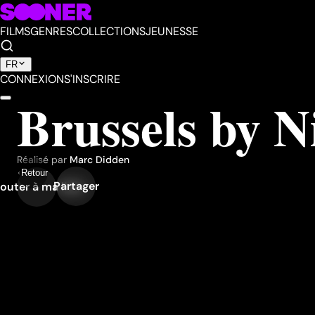
FILMS
GENRES
COLLECTIONS
JEUNESSE
FR
CONNEXION
S'INSCRIRE
Brussels by 
Réalisé par
Marc Didden
Retour
Partager
outer à ma liste