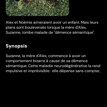
Alex et Noémie aimeraient avoir un enfant. Mais leurs
plans sont bouleversés lorsque la mère d'Alex,
Suzanne, tombe malade de "démence sémantique".
Synopsis
Suzanne, la mère d'Alex, commence à avoir un
comportement bizarre à cause de sa démence
sémantique. Cette maladie neurodégénérative la rend
impulsive et imprévisible : elle dépense sans compter,
rend visite à ses voisins en pleine nuit et fabrique un
faux permis de conduire. Cette situation met le jeune
couple à rude épreuve, car ils doivent apprendre à
gérer les sautes d'humeur imprévisibles de Suzanne.
Alors qu'ils envisagent de fonder une famille, ils se
retrouvent soudainement obligés de s'occuper de la
mère d'Alex comme si elle était une enfant. Cette