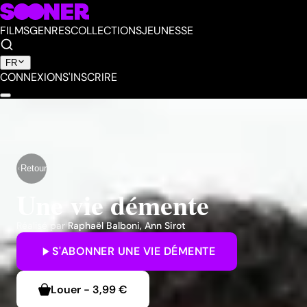
FILMS
GENRES
COLLECTIONS
JEUNESSE
FR
CONNEXION
S'INSCRIRE
Retour
Une vie démente
Réalisé par
Raphaël Balboni
,
Ann Sirot
S'ABONNER
UNE VIE DÉMENTE
Louer
-
3,99 €