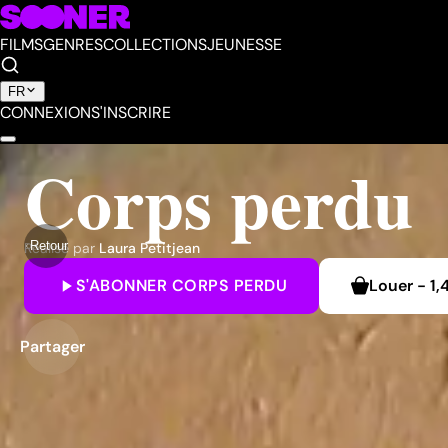
FILMS
GENRES
COLLECTIONS
JEUNESSE
FR
CONNEXION
S'INSCRIRE
Corps perdu
Retour
Réalisé par
Laura Petitjean
S'ABONNER
CORPS PERDU
Louer
-
1,
Partager