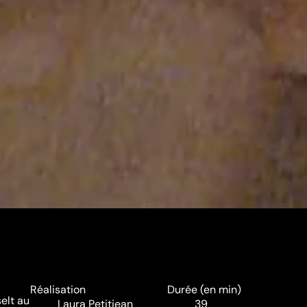
Réalisation
Durée (en min)
selt au
Laura Petitjean
39