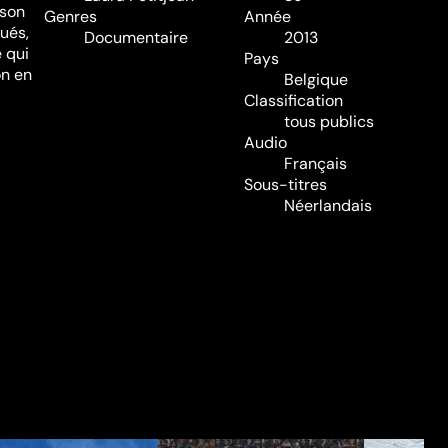
 son
Genres
Année
ués,
Documentaire
2013
 qui
Pays
on en
Belgique
Classification
tous publics
Audio
Français
Sous-titres
Néerlandais