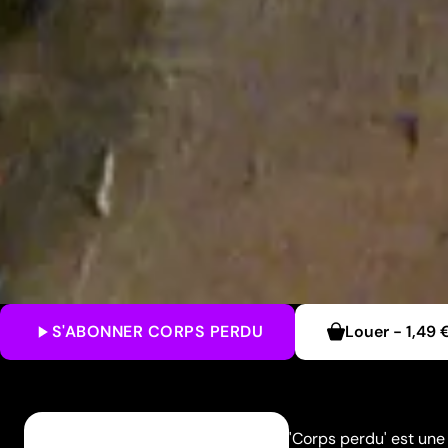
S'ABONNER
CORPS PERDU
Louer
-
1,49 
'Corps perdu' est une 