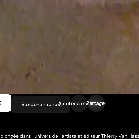
€
Partager
Ajouter à ma liste
Bande-annonce
plongée dans l'univers de l'artiste et éditeur Thierry Van Has