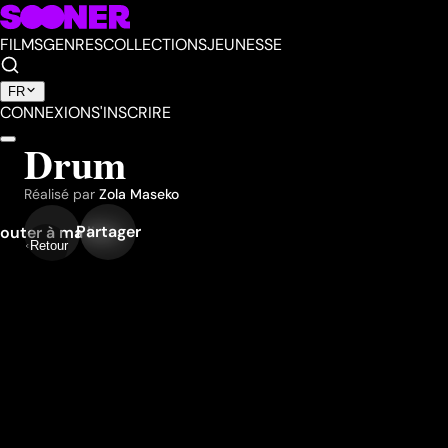
FILMS
GENRES
COLLECTIONS
JEUNESSE
FR
CONNEXION
S'INSCRIRE
Drum
Réalisé par
Zola Maseko
Partager
outer à ma liste
Retour