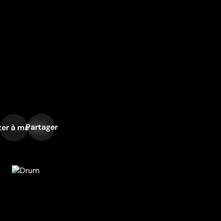
Partager
er à ma liste