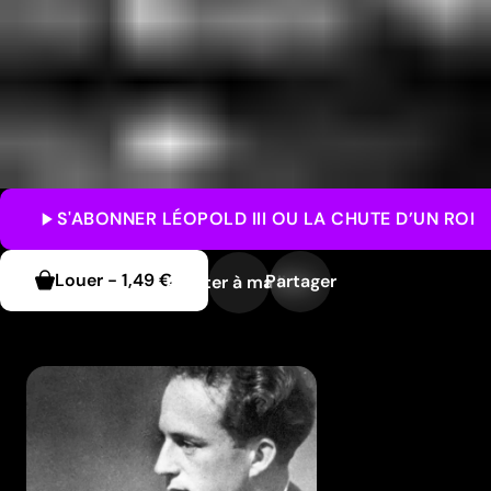
S'ABONNER
LÉOPOLD III OU LA CHUTE D’UN ROI
Louer
-
1,49 €
Partager
Ajouter à ma liste