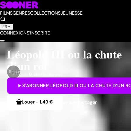
FILMS
GENRES
COLLECTIONS
JEUNESSE
FR
CONNEXION
S'INSCRIRE
Léopold III ou la chute
d’un roi
Retour
Réalisé par
Michel Vuillermet
S'ABONNER
LÉOPOLD III OU LA CHUTE D’UN R
Louer
-
1,49 €
Partager
Ajouter à ma liste