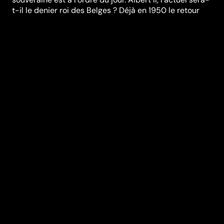
t-il le denier roi des Belges ? Déjà en 1950 le retour
controversé de son père Léopold III sur le trône avait
failli entraîner l’éclatement du pays.
Réalisation
Michel Vuillermet
Genres
Documentaire
Durée (en min)
52
Année
2007
Pays
Belgique
Classification
tous publics
Audio
Français
Vous aimerez aussi