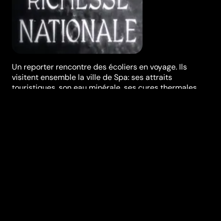
Un reporter rencontre des écoliers en voyage. Ils
visitent ensemble la ville de Spa: ses attraits
touristiques, son eau minérale, ses cures thermales,...
Réalisation
Paul Pichonnier
,
Jean
Pichonnier
Genres
Documentaire
Durée (en min)
12
Année
1953
Pays
Belgique
Classification