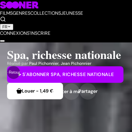
FILMS
GENRES
COLLECTIONS
JEUNESSE
FR
CONNEXION
S'INSCRIRE
Spa, richesse nationale
Réalisé par
Paul Pichonnier
,
Jean Pichonnier
Retour
S'ABONNER
SPA, RICHESSE NATIONALE
Louer
-
1,49 €
Partager
Ajouter à ma liste