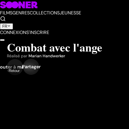
FILMS
GENRES
COLLECTIONS
JEUNESSE
FR
CONNEXION
S'INSCRIRE
Combat avec l'ange
Réalisé par
Marian Handwerker
Partager
outer à ma liste
Retour