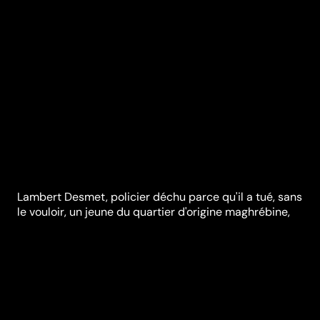
Lambert Desmet, policier déchu parce qu'il a tué, sans
le vouloir, un jeune du quartier d'origine maghrébine,
pense qu'il peut réparer son destin en intervenant
dans celui des autres. Mais qui s'intéresse à cet être,
plus ivre de chagrin que d'alcool ? Lambert avance,
recule, erre, touche le fond.
Synopsis