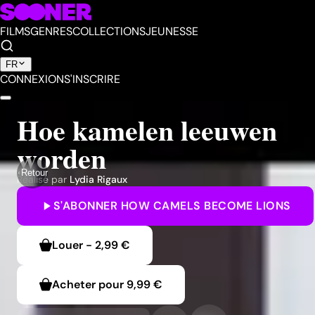
FILMS
GENRES
COLLECTIONS
JEUNESSE
FR
CONNEXION
S'INSCRIRE
Hoe kamelen leeuwen
worden
Retour
Réalisé par
Lydia Rigaux
S'ABONNER
HOW CAMELS BECOME LIONS
Louer
-
2,99 €
Acheter pour
9,99 €