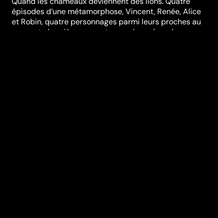
Quand les chameaux deviennent des lions. Quatre
épisodes d’une métamorphose, Vincent, Renée, Alice
et Robin, quatre personnages parmi leurs proches au
moment charnière pour retrouver leur place, leur
liberté. La première fiction de Lydia Rigaux oppose
l’attente et l’action, les silences et les longues tirades,
les hors-champs et les lumières franches. La bête de
somme égarée et inutile dans un paysage désertique
parviendra-t-elle à rugir dans son nouveau territoire ?
Réalisation
Lydia Rigaux
Genres
Drame
Casting
Els Deceukelier
Daan
Stuyven
Isabelle De
Hertogh
Delfine
Bafort
Anemone
Valcke
Baloji Tshiani
Durée (en min)
61