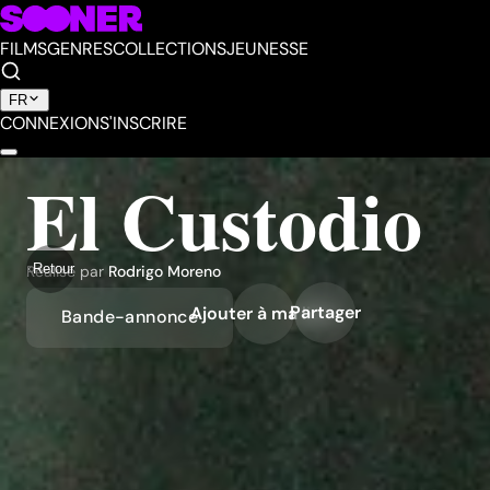
FILMS
GENRES
COLLECTIONS
JEUNESSE
FR
CONNEXION
S'INSCRIRE
El Custodio
Retour
Réalisé par
Rodrigo Moreno
Partager
Ajouter à ma liste
Bande-annonce