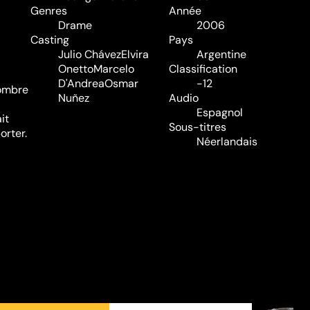
Genres
Année
Drame
2006
Casting
Pays
Julio Chávez
Elvira
Argentine
Onetto
Marcelo
Classification
D'Andrea
Osmar
-12
 ombre
Nuñez
Audio
Espagnol
it
Sous-titres
orter.
Néerlandais