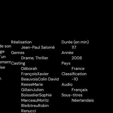
Réalisation
Durée (en min)
 de son
Jean-Paul Salomé
117
age
Genres
Année
d'un
Drame
,
Thriller
2008
uement
Casting
Pays
ise
Déborah
France
François
Xavier
Classification
,
Beauvois
Colin David
-10
Reese
Marie
Audio
Gillain
Julien
Français
Boisselier
Sophie
Sous-titres
Marceau
Moritz
Néerlandais
Bleibtreu
Robin
Renucci