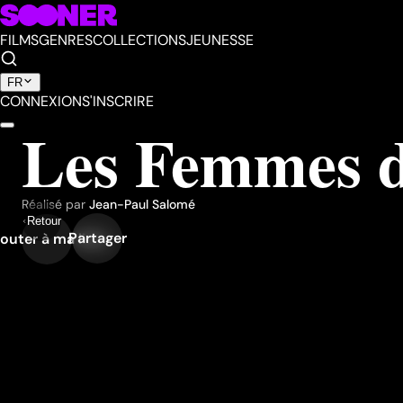
FILMS
GENRES
COLLECTIONS
JEUNESSE
FR
CONNEXION
S'INSCRIRE
Les Femmes d
Réalisé par
Jean-Paul Salomé
Retour
Partager
outer à ma liste