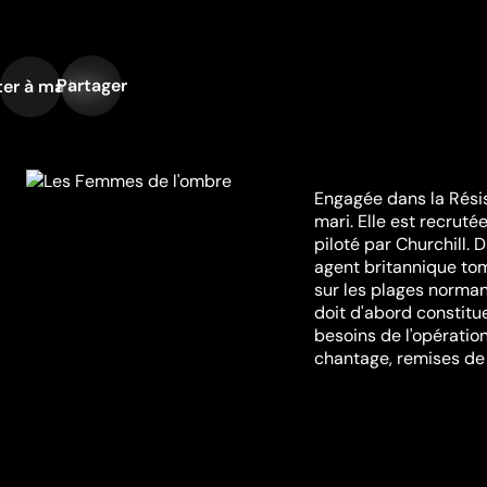
Partager
er à ma liste
Engagée dans la Résis
mari. Elle est recrut
piloté par Churchill. D
agent britannique to
sur les plages norman
doit d'abord constit
besoins de l'opératio
chantage, remises de