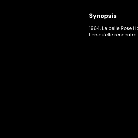
Synopsis
1964. La belle Rose 
Lorsqu'elle rencontre 
avec lui. Elle s'insta
May. Très vite, elle q
années comme serveus
les relations amoureu
troublent complètement