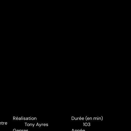
Réalisation
Durée (en min)
ntre
Tony Ayres
103
Genres
Année