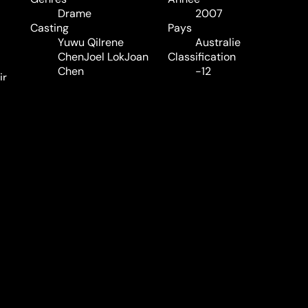
Drame
2007
Casting
Pays
Yuwu Qi
Irene
Australie
Chen
Joel Lok
Joan
Classification
Chen
-12
ir
Audio
et
Anglais
aines
Sous-titres
chaîne
Néerlandais