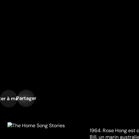
Partager
er à ma liste
1964. Rose Hong est c
Bill, un marin australi