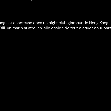
Hong est chanteuse dans un night club glamour de Hong Kong.
Bill, un marin australien, elle décide de tout plaquer pour part
lle avec Bill à Victoria, accompagnée de ses deux enfants, Tom 
uitte Bill et déménage à Sydney où elle passera les sept proch
e dans un restaurant chinois. Durant cette période, elle en
ses, plus désastreuses les unes que les autres. Ses aventures
 le lien qu'elle entretenait avec ses enfants...