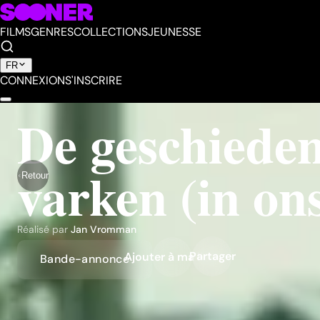
FILMS
GENRES
COLLECTIONS
JEUNESSE
FR
CONNEXION
S'INSCRIRE
De geschieden
varken (in on
Retour
Réalisé par
Jan Vromman
Partager
Ajouter à ma liste
Bande-annonce