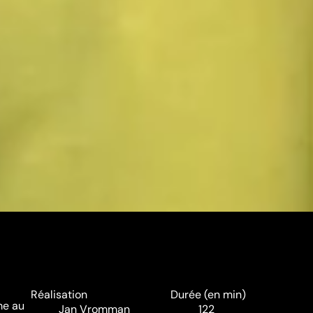
Réalisation
Durée (en min)
me au
Jan Vromman
122