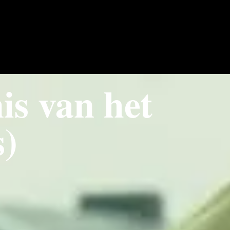
is van het
s)