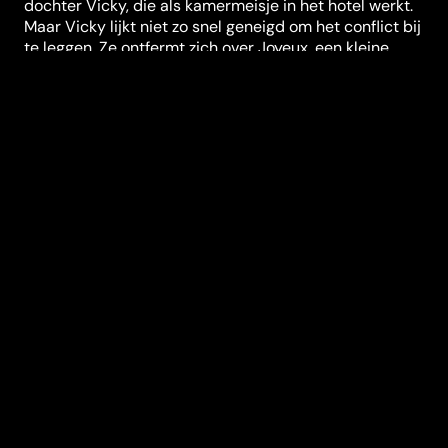
dochter Vicky, die als kamermeisje in het hotel werkt.
Maar Vicky lijkt niet zo snel geneigd om het conflict bij
te leggen. Ze ontfermt zich over Joyeux, een kleine
Afrikaanse vluchteling die zich in het hotel verschuilt
voor de politie...
Festivals et récompenses
BRIFF
Réalisation
Kaat Beels
Genres
Drame
Casting
Viviane De
Muynck
Issaka
Sawadogo
Natali
Broods
Geert Van
Rampelberg
Sara De
Roo
Tibo Vandenborre
Durée (en min)