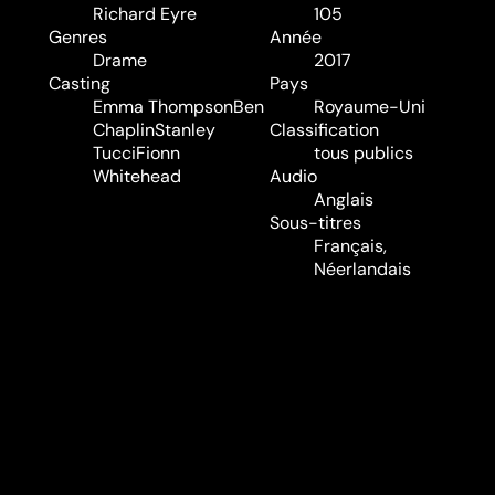
a
Richard Eyre
105
Genres
Année
Drame
2017
Casting
Pays
Emma Thompson
Ben
Royaume-Uni
Chaplin
Stanley
Classification
Tucci
Fionn
tous publics
Whitehead
Audio
Anglais
Sous-titres
Français,
Néerlandais