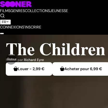
FILMS
GENRES
COLLECTIONS
JEUNESSE
FR
CONNEXION
S'INSCRIRE
The Children
Retour
Réalisé par
Richard Eyre
Louer
-
2,99 €
Acheter pour
6,99 €