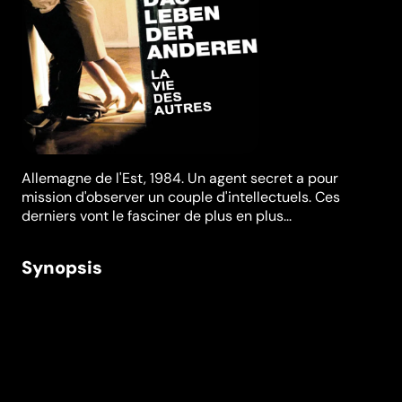
Allemagne de l'Est, 1984. Un agent secret a pour
mission d'observer un couple d'intellectuels. Ces
derniers vont le fasciner de plus en plus...
Synopsis
Au début des années 1980, en Allemagne de l'Est,
l'auteur à succès Georges Dreyman et sa compagne,
l'actrice Christa-Maria Sieland, sont considérés
comme faisant partie de l'élite des intellectuels de
l’État communiste, même si, secrètement, ils
n'adhèrent aux idées du parti. Le Ministère de la