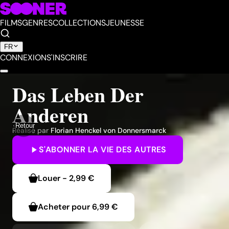
FILMS
GENRES
COLLECTIONS
JEUNESSE
FR
CONNEXION
S'INSCRIRE
Das Leben Der
Anderen
Retour
Réalisé par
Florian Henckel von Donnersmarck
S'ABONNER
LA VIE DES AUTRES
Louer
-
2,99 €
Acheter pour
6,99 €