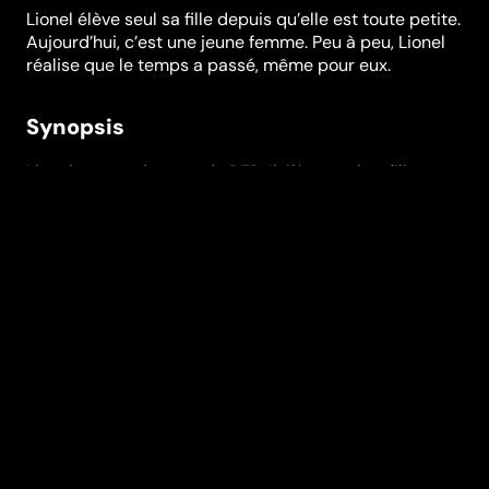
Lionel élève seul sa fille depuis qu’elle est toute petite.
Aujourd’hui, c’est une jeune femme. Peu à peu, Lionel
réalise que le temps a passé, même pour eux.
Synopsis
Lionel est conducteur de RER. Il élève seul sa fille,
Joséphine, depuis qu’elle est toute petite. Aujourd’hui,
c’est une jeune femme. Ils vivent côte à côte, un peu à
la manière d’un couple, refusant les avances des uns
et les soucis des autres. Pour Lionel, seule compte sa
fille, et pour Joséphine, son père. Peu à peu, Lionel
réalise que le temps a passé, même pour eux. L’heure
de se quitter est peut-être venue...
Réalisation
Claire Denis
Genres
Drame
Casting
Grégoire Colin
Adèle