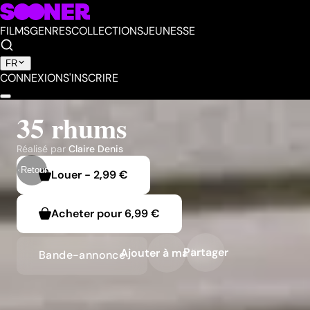
FILMS
GENRES
COLLECTIONS
JEUNESSE
FR
CONNEXION
S'INSCRIRE
35 rhums
Réalisé par
Claire Denis
Retour
Louer
-
2,99 €
Acheter pour
6,99 €
Partager
Ajouter à ma liste
Bande-annonce