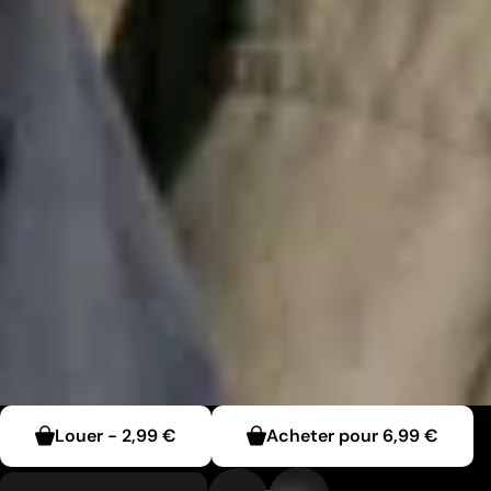
Louer
-
2,99 €
Acheter pour
6,99 €