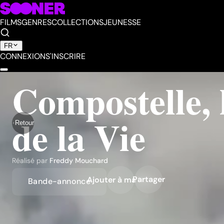
FILMS
GENRES
COLLECTIONS
JEUNESSE
FR
CONNEXION
S'INSCRIRE
Compostelle,
de la Vie
Retour
Réalisé par
Freddy Mouchard
Partager
Ajouter à ma liste
Bande-annonce