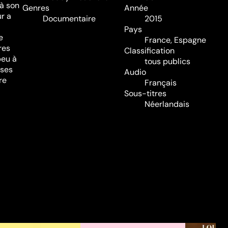
 à son
Genres
Année
r a
Documentaire
2015
Pays
e
France, Espagne
res
Classification
peu à
tous publics
 ses
Audio
re
Français
Sous-titres
Néerlandais