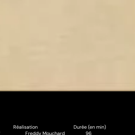
Réalisation
Durée (en min)
e
Freddy Mouchard
96