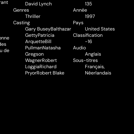
rant
David Lynch
135
Genres
Année
Thriller
1997
Casting
Pays
Gary Busey
Balthazar
United States
Getty
Patricia
Classification
çonne
Arquette
Bill
-16
des
Pullman
Natasha
Audio
vu de
Gregson
Anglais
Wagner
Robert
Sous-titres
Loggia
Richard
Français,
Pryor
Robert Blake
Néerlandais