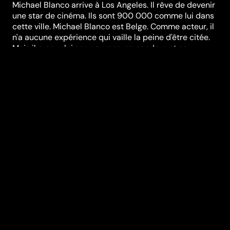
Michael Blanco arrive à Los Angeles. Il rêve de devenir
une star de cinéma. Ils sont 900 000 comme lui dans
cette ville. Michael Blanco est Belge. Comme acteur, il
n'a aucune expérience qui vaille la peine d'être citée.
Mais il a pour lui son courage, sa candeur et sa
générosité. Mégalopole tentaculaire où les distances
sont immenses, Los Angeles ressemble à une ville
fantôme. Personne ne marche dans les rues. Mais il y a
des voitures partout, tout le temps. Et aussi des
affiches, gigantesques, les plus grandes du monde.
C'est au cœur de cet univers singulier que Michael
Blanco multiplie les petits boulots pour payer, entre
autres, ses cours avec un acting-coach. Ses
rencontres avec un photographe, une dialect-coach,
un producteur, un manager, une chanteuse de rue
enrichissent son quotidien fait de fantasmes et de
retours violents à la réalité. Le tout sous le regard de
deux personnages étranges, deux acteurs Noirs
américains habillés de couleurs vives et de chapeaux
boules, qui donnent au récit un éclairage particulier.
Michael Blanco, c'est l'histoire d'un désir sans cesse