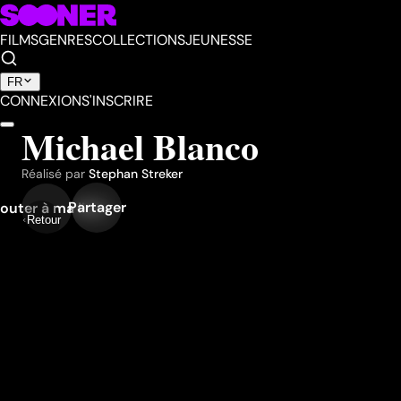
FILMS
GENRES
COLLECTIONS
JEUNESSE
FR
CONNEXION
S'INSCRIRE
Michael Blanco
Réalisé par
Stephan Streker
Partager
outer à ma liste
Retour