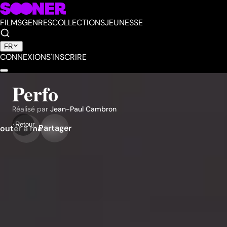
FILMS
GENRES
COLLECTIONS
JEUNESSE
FR
CONNEXION
S'INSCRIRE
Perfo
Réalisé par
Jean-Paul Cambron
Retour
Partager
outer à ma liste