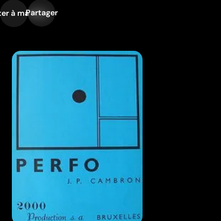
Partager
er à ma liste