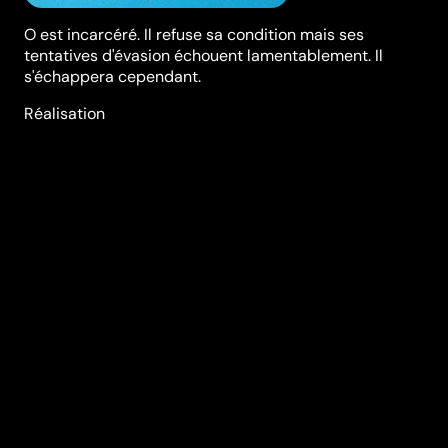
O est incarcéré. Il refuse sa condition mais ses
tentatives d'évasion échouent lamentablement. Il
s'échappera cependant.
Réalisation
Jean-Paul Cambron
Genres
Classiques
Durée (en min)
11
Année
1976
Pays
Belgique
Classification
tous publics
Audio
Néerlandais