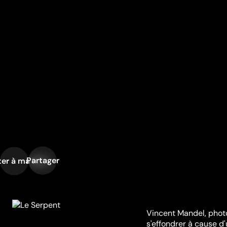
Partager
er à ma liste
Vincent Mandel, photo
s'effondrer à cause d