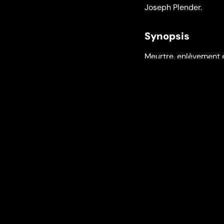
Joseph Plender.
Synopsis
Meurtre, enlèvement 
aux enfers... Il ne lui