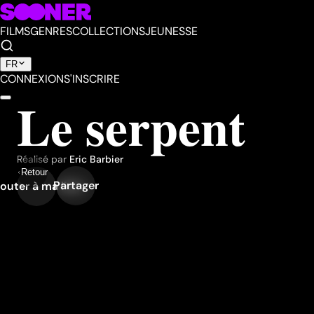
FILMS
GENRES
COLLECTIONS
JEUNESSE
FR
CONNEXION
S'INSCRIRE
Le serpent
Réalisé par
Eric Barbier
Retour
Partager
outer à ma liste