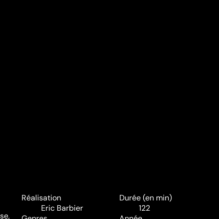
Réalisation
Durée (en min)
Eric Barbier
122
se,
Genres
Année