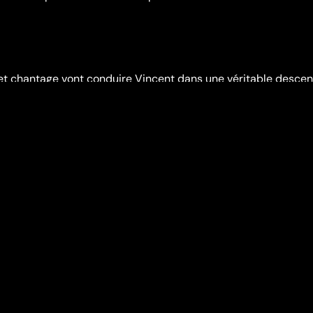
et chantage vont conduire Vincent dans une véritable descen
 reste qu'un seul espoir, battre Plender à son propre jeu.