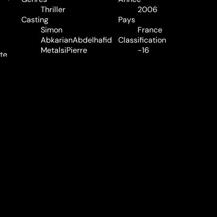
Thriller
2006
Casting
Pays
Simon
France
Abkarian
Abdelhafid
Classification
Metalsi
Pierre
-16
te
Marzin
Katia
Audio
Lewkowicz
Manon
Français, Anglais
Tournier
Minna
Sous-titres
Haapkyla
Eric
Néerlandais
Naggar
Gérald
Laroche