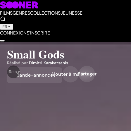
FILMS
GENRES
COLLECTIONS
JEUNESSE
FR
CONNEXION
S'INSCRIRE
Small Gods
Réalisé par
Dimitri Karakatsanis
Retour
Partager
Ajouter à ma liste
Bande-annonce