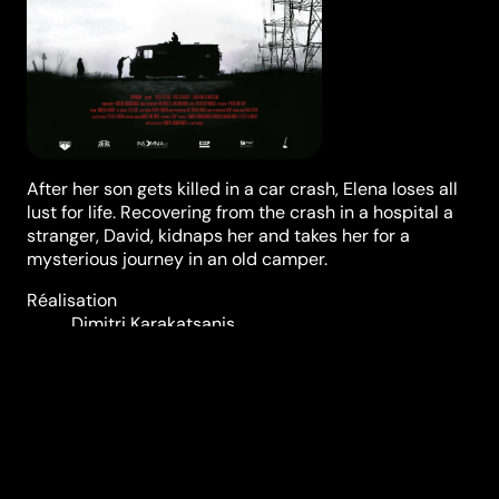
After her son gets killed in a car crash, Elena loses all
lust for life. Recovering from the crash in a hospital a
stranger, David, kidnaps her and takes her for a
mysterious journey in an old camper.
Réalisation
Dimitri Karakatsanis
Genres
Drame
Casting
Steffi Peeters
Dirk Van
Dijck
Louiza Vande
Woestijne
Titus De
Voogdt