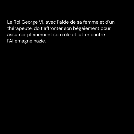
Le Roi George VI, avec l'aide de sa femme et d'un
thérapeute, doit affronter son bégaiement pour
assumer pleinement son rôle et lutter contre
l'Allemagne nazie.
Synopsis
D’après l’histoire vraie et méconnue du père de
l’actuelle Reine Elisabeth, qui va devenir, contraint et
forcé, le Roi George VI, suite à l’abdication de son frère
Edouard VIII. D’apparence fragile, incapable de
s’exprimer en public, considéré par certains comme
inapte à la fonction, George VI tentera de surmonter
son handicap grâce au soutien indéfectible de sa
femme et d’affronter ses peurs avec l’aide d’un
thérapeute du langage aux méthodes peu
conventionnelles. Il devra vaincre son bégaiement
pour assumer pleinement son rôle, et faire de son