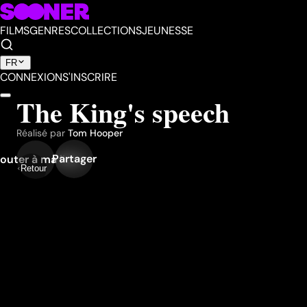
FILMS
GENRES
COLLECTIONS
JEUNESSE
FR
CONNEXION
S'INSCRIRE
The King's speech
Réalisé par
Tom Hooper
Partager
outer à ma liste
Retour