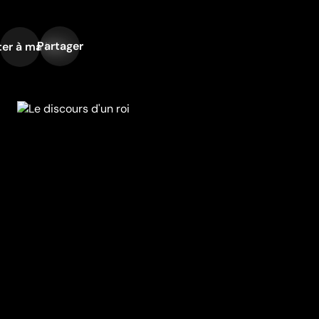
Partager
er à ma liste