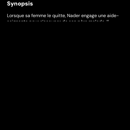
Synopsis
Lorsque sa femme le quitte, Nader engage une aide-
soignante pour s’occuper de son père malade. Il
ignore alors que la jeune femme est enceinte et a
accepté ce travail sans l’accord de son mari, un
homme psychologiquement instable… Après "A propos
d'Elly", Ours d'argent à Berlin, Asghar Farhadi a reçu l'
Ours d'or pour "Une séparation" mais aussi le prix du
Jury œcuménique, le prix de la meilleure
interprétation...féminine et masculine ! "Une
séparation" est devenu l'un des films-phares de
l'année 2011, remportant un immense succès critique
et public.
Festivals et récompenses
Internationale Filmfestspiele Berlin
Réalisation
Asghar Farhadi
Genres