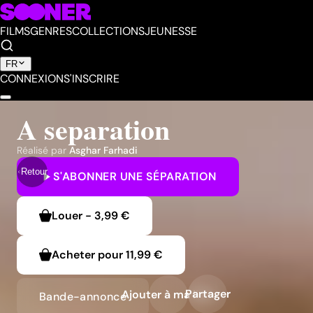
FILMS
GENRES
COLLECTIONS
JEUNESSE
FR
CONNEXION
S'INSCRIRE
A separation
Réalisé par
Asghar Farhadi
Retour
S'ABONNER
UNE SÉPARATION
Louer
-
3,99 €
Acheter pour
11,99 €
Partager
Ajouter à ma liste
Bande-annonce