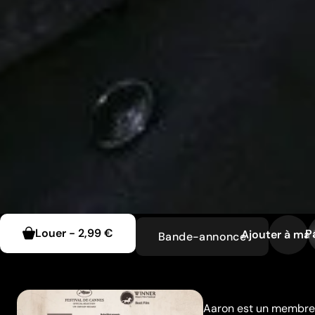
Louer
-
2,99 €
P
Ajouter à ma l
Bande-annonce
Aaron est un membre 