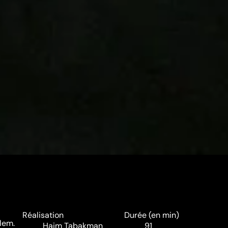
Réalisation
Durée (en min)
lem.
Haim Tabakman
91