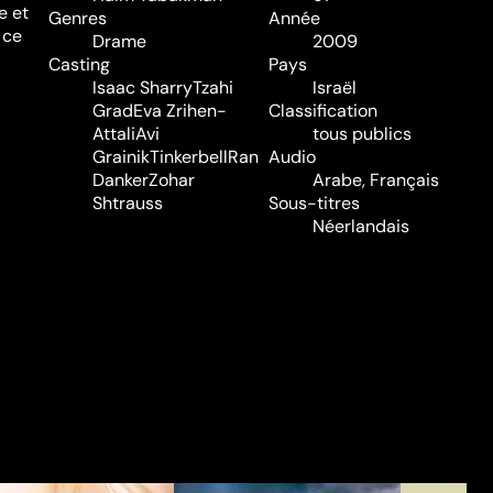
e et
Genres
Année
 ce
Drame
2009
a
Casting
Pays
Isaac Sharry
Tzahi
Israël
Grad
Eva Zrihen-
Classification
Attali
Avi
tous publics
Grainik
Tinkerbell
Ran
Audio
Danker
Zohar
Arabe, Français
Shtrauss
Sous-titres
Néerlandais