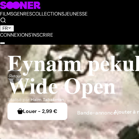
FILMS
GENRES
COLLECTIONS
JEUNESSE
FR
CONNEXION
S'INSCRIRE
Eynaim pekuk
Wide Open
Retour
Réalisé par
Haim Tabakman
Louer
-
2,99 €
Ajouter à 
Bande-annonce