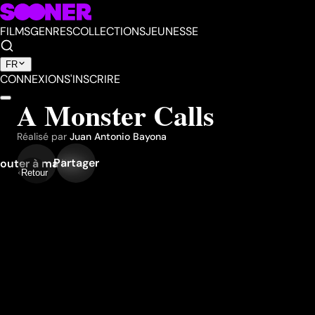
FILMS
GENRES
COLLECTIONS
JEUNESSE
FR
CONNEXION
S'INSCRIRE
A Monster Calls
Réalisé par
Juan Antonio Bayona
Partager
outer à ma liste
Retour