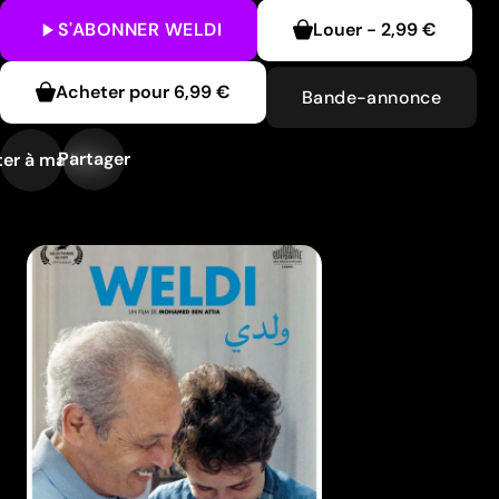
S'ABONNER
WELDI
Louer
-
2,99 €
Acheter pour
6,99 €
Bande-annonce
Partager
er à ma liste