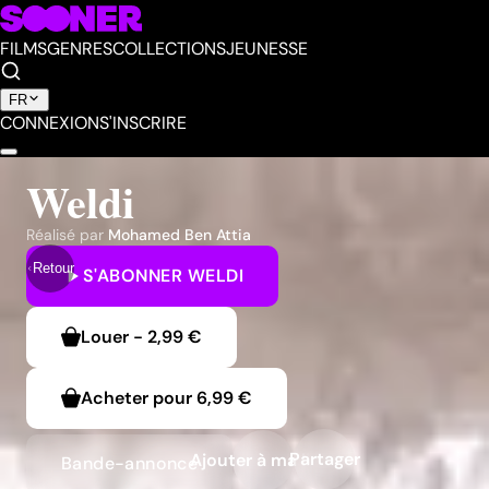
FILMS
GENRES
COLLECTIONS
JEUNESSE
FR
CONNEXION
S'INSCRIRE
Weldi
Réalisé par
Mohamed Ben Attia
Retour
S'ABONNER
WELDI
Louer
-
2,99 €
Acheter pour
6,99 €
Partager
Ajouter à ma liste
Bande-annonce