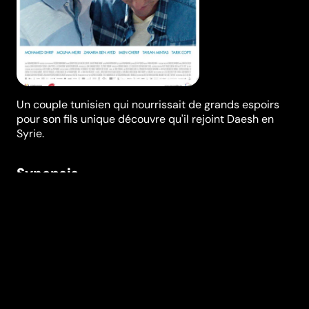
Un couple tunisien qui nourrissait de grands espoirs
pour son fils unique découvre qu'il rejoint Daesh en
Syrie.
Synopsis
Riadh et Nazli forment un couple uni autour de Sami,
leur fils unique qui se prépare à passer le bac. Les
migraines répétées de Sami inquiètent ses parents.
Au moment où Riadh pense que son fils va mieux,
celui-ci disparaît...
Festivals et récompenses