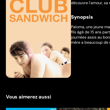
découvre l'amour, sa 
Synopsis
Paloma, une jeune mam
fils âgé de 15 ans par
journées assis au bord
mère a beaucoup de m
Vous aimerez aussi