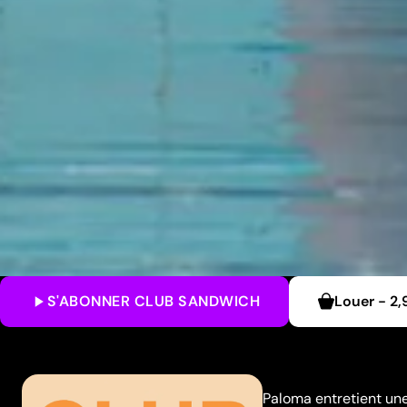
S'ABONNER
CLUB SANDWICH
Louer
-
2,
Paloma entretient une 