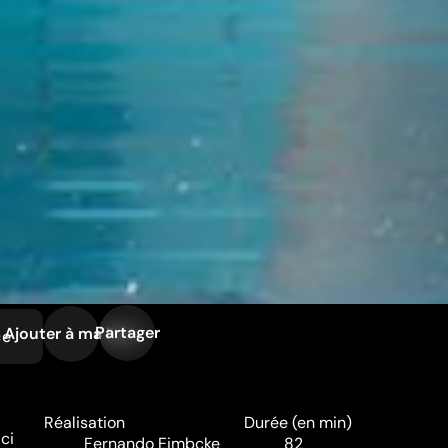
Partager
Ajouter à ma liste
ce
Réalisation
Durée (en min)
ci
Fernando Eimbcke
82