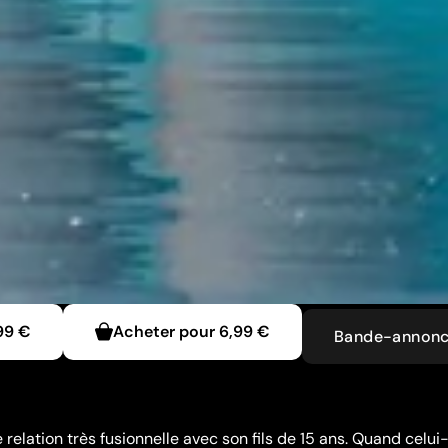
99 €
Acheter pour
6,99 €
Bande-annon
relation très fusionnelle avec son fils de 15 ans. Quand celui-