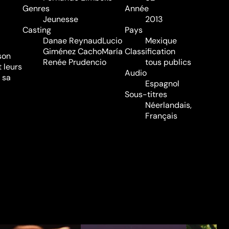
Genres
Année
Jeunesse
2013
Casting
Pays
Danae Reynaud
Lucio
Mexique
Giménez Cacho
María
Classification
son
Renée Prudencio
tous publics
t leurs
Audio
 sa
Espagnol
Sous-titres
Néerlandais,
Français