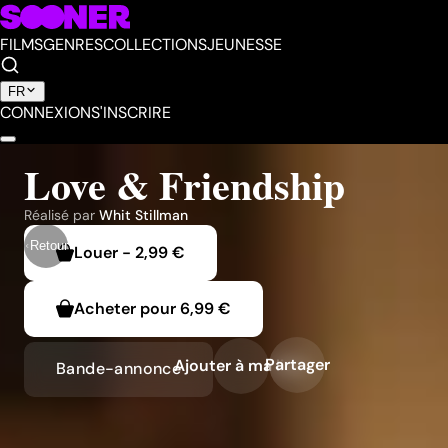
FILMS
GENRES
COLLECTIONS
JEUNESSE
FR
CONNEXION
S'INSCRIRE
Love & Friendship
Réalisé par
Whit Stillman
Retour
Louer
-
2,99 €
Acheter pour
6,99 €
Partager
Ajouter à ma liste
Bande-annonce