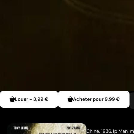
Louer
-
3,99 €
Acheter pour
9,99 €
Chine, 1936. Ip Man, 