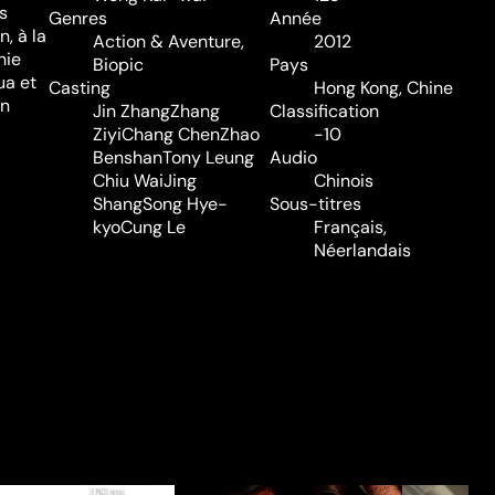
s
Genres
Année
, à la
Action & Aventure
,
2012
nie
Biopic
Pays
ua et
Casting
Hong Kong, Chine
an
Jin Zhang
Zhang
Classification
l
Ziyi
Chang Chen
Zhao
-10
Benshan
Tony Leung
Audio
Chiu Wai
Jing
Chinois
Shang
Song Hye-
Sous-titres
kyo
Cung Le
Français,
Néerlandais