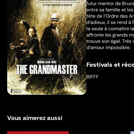
futur mentor de Bruc
entre sa famille et l
tête de l’Ordre des A
d’adieux, il se rend à
la seule à connaître 
affronte les grands ma
trouve son égal. Très 
d’amour impossible.
Festivals et ré
BIFFF
Vous aimerez aussi