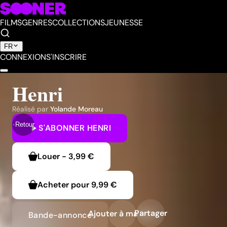
FILMS
GENRES
COLLECTIONS
JEUNESSE
FR
CONNEXION
S'INSCRIRE
Henri
Réalisé par
Yolande Moreau
Retour
S'ABONNER
HENRI
Louer
-
3,99 €
Acheter pour
9,99 €
Partager
Ajouter à ma liste
Bande-annonce