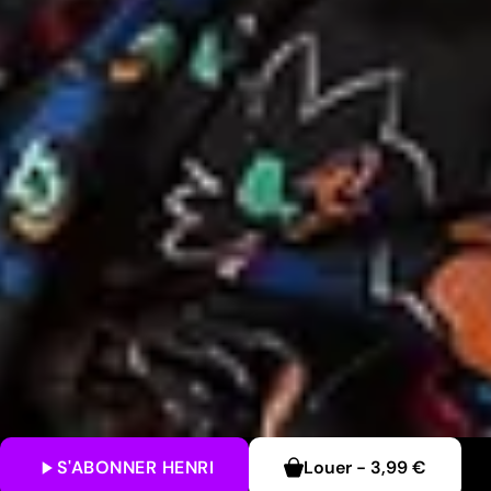
S'ABONNER
HENRI
Louer
-
3,99 €