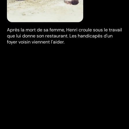
Après la mort de sa femme, Henri croule sous le travail
que lui donne son restaurant. Les handicapés d'un
foyer voisin viennent l'aider.
Synopsis
Henri perd subitement sa femme Rita, qui tenait d'une
main de fer leur restaurant La Cantina. Incapable de
reprendre pied, il décide de faire appel aux "papillons
blancs", résidents d'un foyer voisin pour personnes
handicapées. Rosette est de ceux-là. Elle rêve
d’amour, de sexualité et de normalité. Avec son
arrivée, une nouvelle vie s’organise.
Réalisation
Yolande Moreau
Genres