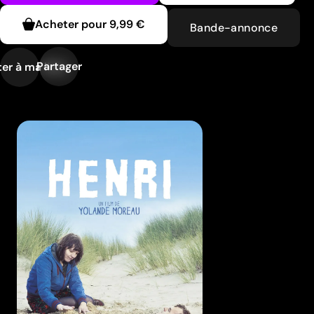
Acheter pour
9,99 €
Bande-annonce
Partager
er à ma liste