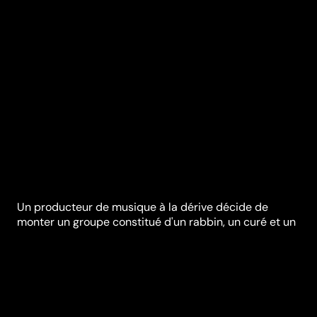
Un producteur de musique à la dérive décide de
monter un groupe constitué d'un rabbin, un curé et un
imam afin de leur faire chanter le vivre-ensemble.
Synopsis
Sous la pression de sa patronne, un producteur de