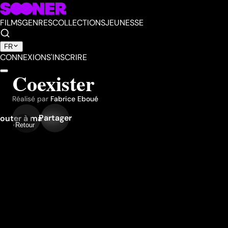
FILMS
GENRES
COLLECTIONS
JEUNESSE
FR
CONNEXION
S'INSCRIRE
Coexister
Réalisé par
Fabrice Eboué
Partager
outer à ma liste
Retour