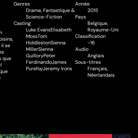
Genres
Année
Drame
,
Fantastique &
2015
Science-Fiction
Pays
Casting
Belgique,
Luke Evans
Elisabeth
Royaume-Uni
n
Moss
Tom
Classification
isins,
Hiddleston
Sienna
-16
il se
Miller
Sienna
Audio
es
Guillory
Peter
Anglais
s que
Ferdinando
James
Sous-titres
!
Purefoy
Jeremy Irons
Français,
 que
Néerlandais
e