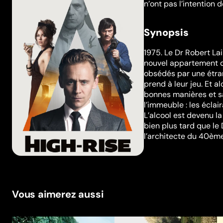
n’ont pas l’intention d
Synopsis
1975. Le Dr Robert L
nouvel appartement d’
obsédés par une étrange
prend à leur jeu. Et a
bonnes manières et 
l’immeuble : les éclai
L’alcool est devenu l
bien plus tard que le 
l’architecte du 40ème 
Vous aimerez aussi