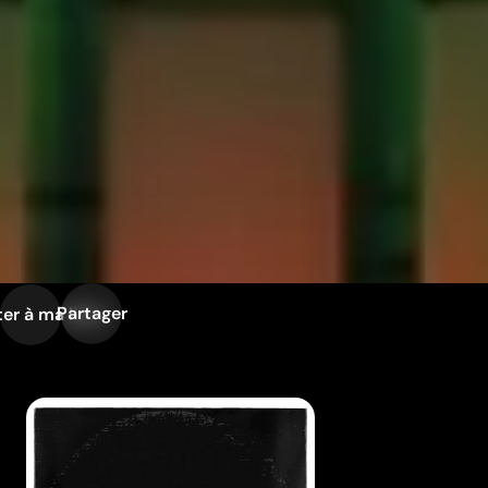
Partager
er à ma liste