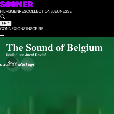
FILMS
GENRES
COLLECTIONS
JEUNESSE
FR
CONNEXION
S'INSCRIRE
The Sound of Belgium
Réalisé par
Jozef Devillé
Retour
Partager
outer à ma liste