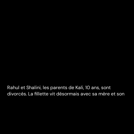
Rahul et Shalini, les parents de Kali, 10 ans, sont
divorcés. La fillette vit désormais avec sa mère et son
beau-père, Shoumik, responsable d’une brigade de la
police de Bombay. Un samedi, alors que Kali passe la
journée avec son père Rahul, elle disparaît… Par le
réalisateur de "Gangs of Wasseypur", un superbe
thriller qui plonge au coeur de la vie indienne.