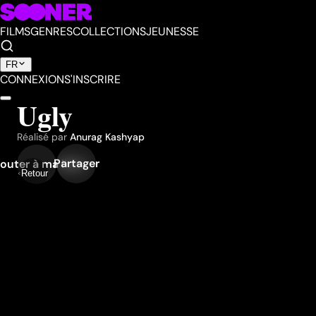
FILMS
GENRES
COLLECTIONS
JEUNESSE
FR
CONNEXION
S'INSCRIRE
Ugly
Réalisé par
Anurag Kashyap
Partager
outer à ma liste
Retour