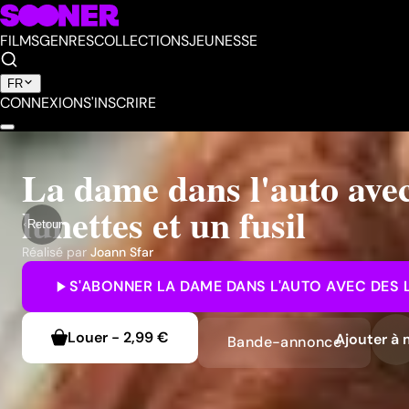
FILMS
GENRES
COLLECTIONS
JEUNESSE
FR
CONNEXION
S'INSCRIRE
La dame dans l'auto ave
lunettes et un fusil
Retour
Réalisé par
Joann Sfar
S'ABONNER
LA DAME DANS L'AUTO AVEC DES 
Louer
-
2,99 €
Ajouter à 
Bande-annonce