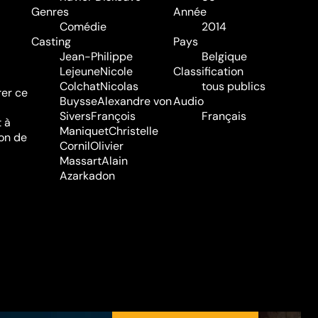
Genres
Année
Comédie
2014
Casting
Pays
Jean-Philippe
Belgique
Lejeune
Nicole
Classification
Colchat
Nicolas
tous publics
rer ce
Buysse
Alexandre von
Audio
Sivers
François
Français
 à
Maniquet
Christelle
ion de
Cornil
Olivier
Massart
Alain
Azarkadon