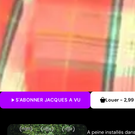
S'ABONNER
JACQUES A VU
Louer
-
2,99
A peine installés dans