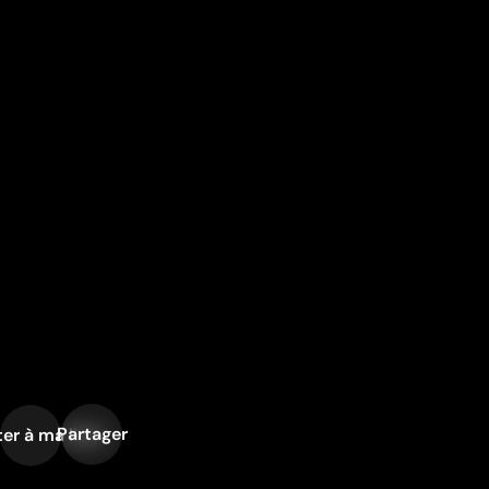
Partager
er à ma liste