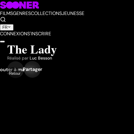
FILMS
GENRES
COLLECTIONS
JEUNESSE
FR
CONNEXION
S'INSCRIRE
The Lady
Réalisé par
Luc Besson
Partager
outer à ma liste
Retour