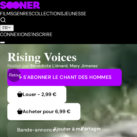
FILMS
GENRES
COLLECTIONS
JEUNESSE
FR
CONNEXION
S'INSCRIRE
Rising Voices
Réalisé par
Bénédicte Liénard
,
Mary Jimenez
Retour
S'ABONNER
LE CHANT DES HOMMES
Louer
-
2,99 €
Acheter pour
6,99 €
Partager
Ajouter à ma liste
Bande-annonce