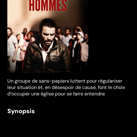
Un groupe de sans-papiers luttent pour régulariser
leur situation et, en désespoir de cause, font le choix
d’occuper une église pour se faire entendre
Synopsis
Ils se nomment Moktar, Najat, Joseph, Gernaz, Duraid,
Hayder, Kader, Esma... Ils ont fui la Syrie, l’Irak, l’Iran, le
Congo, le Maroc, le Niger... Ensemble, ils décident