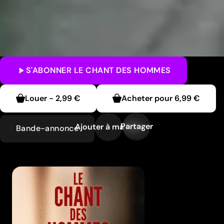
S'ABONNER
LE CHANT DES HOMMES
Louer
-
2,99 €
Acheter pour
6,99 €
Partager
Ajouter à ma liste
Bande-annonce