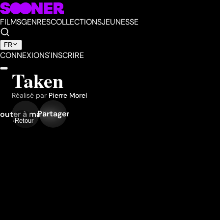
FILMS
GENRES
COLLECTIONS
JEUNESSE
FR
CONNEXION
S'INSCRIRE
Taken
Réalisé par
Pierre Morel
Partager
outer à ma liste
Retour