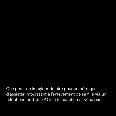
Que peut-on imaginer de pire pour un père que
d'assister impuissant à l'enlèvement de sa fille via un
téléphone portable ? C'est le cauchemar vécu par
Bryan, ancien agent des services secrets américains,
qui n'a que quelques heures pour arracher Kim des
mains d'un redoutable gang spécialisé dans la traite