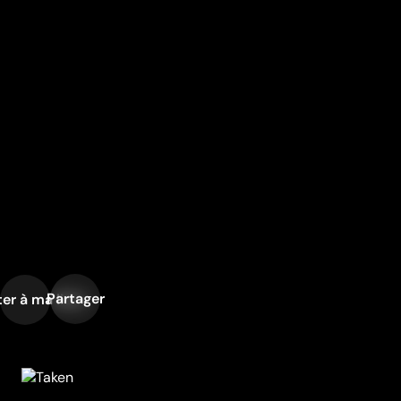
Partager
er à ma liste