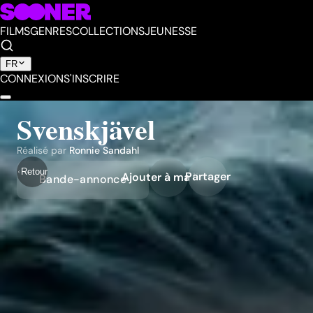
FILMS
GENRES
COLLECTIONS
JEUNESSE
FR
CONNEXION
S'INSCRIRE
Svenskjävel
Réalisé par
Ronnie Sandahl
Retour
Partager
Ajouter à ma liste
Bande-annonce