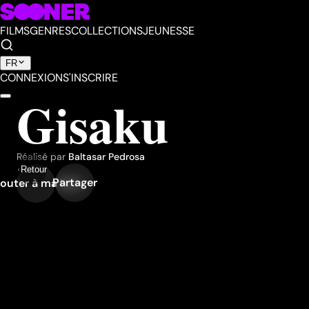
FILMS
GENRES
COLLECTIONS
JEUNESSE
FR
CONNEXION
S'INSCRIRE
Gisaku
Réalisé par
Baltasar Pedrosa
Retour
Partager
outer à ma liste