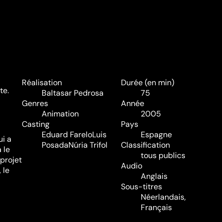
Réalisation
Durée (en min)
te.
Baltasar Pedrosa
75
Genres
Année
Animation
2005
Casting
Pays
Eduard Farelo
Luis
Espagne
ui a
Posada
Núria Trifol
Classification
 le
tous publics
 projet
Audio
 le
Anglais
Sous-titres
Néerlandais,
Français