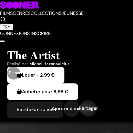
FILMS
GENRES
COLLECTIONS
JEUNESSE
FR
CONNEXION
S'INSCRIRE
The Artist
Réalisé par
Michel Hazanavicius
Retour
Louer
-
2,99 €
Acheter pour
6,99 €
Partager
Ajouter à ma liste
Bande-annonce