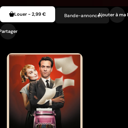
Louer
-
2,99 €
Ajouter à ma l
Bande-annonce
Partager