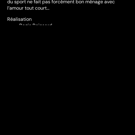
du sport ne fait pas forcément bon ménage avec
l’amour tout court…
Réalisation
Regis Roinsard
Genres
Comédie
,
Romance
Casting
Miou-Miou
Marius
Colucci
Déborah
François
Nicolas
Bedos
Mélanie
Bernier
Romain
Duris
Eddy
Mitchell
Shaun
Benson
Durée (en min)
111
Année
2012
Pays
France