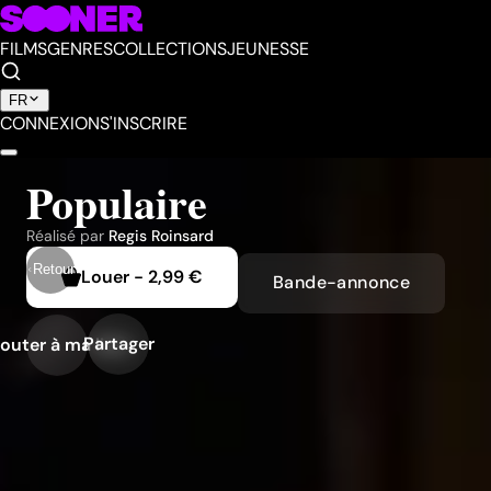
FILMS
GENRES
COLLECTIONS
JEUNESSE
FR
CONNEXION
S'INSCRIRE
Populaire
Réalisé par
Regis Roinsard
Retour
Louer
-
2,99 €
Bande-annonce
Partager
outer à ma liste