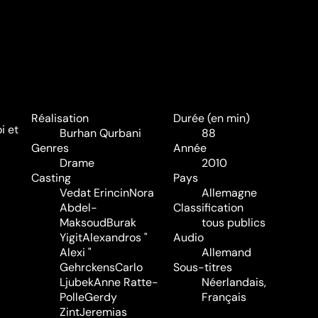
Réalisation
Durée (en min)
i et
Burhan Qurbani
88
Genres
Année
Drame
2010
Casting
Pays
Vedat Erincin
Nora
Allemagne
Abdel-
Classification
Maksoud
Burak
tous publics
Yigit
Alexandros "
Audio
Alexi "
Allemand
Gehrckens
Carlo
Sous-titres
Ljubek
Anne Ratte-
Néerlandais,
Polle
Gerdy
Français
Zint
Jeremias