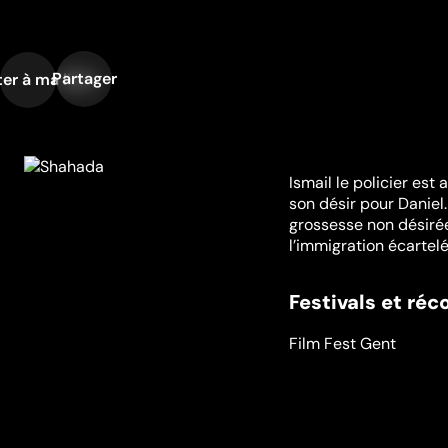
Partager
er à ma liste
Ismail le policier est
son désir pour Daniel.
grossesse non désirée.
l’immigration écartel
Festivals et ré
Film Fest Gent