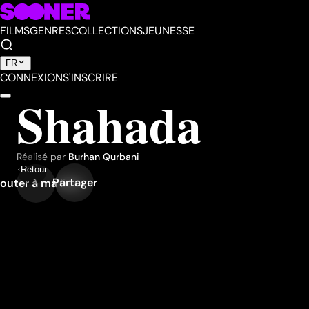
FILMS
GENRES
COLLECTIONS
JEUNESSE
FR
CONNEXION
S'INSCRIRE
Shahada
Réalisé par
Burhan Qurbani
Retour
Partager
outer à ma liste