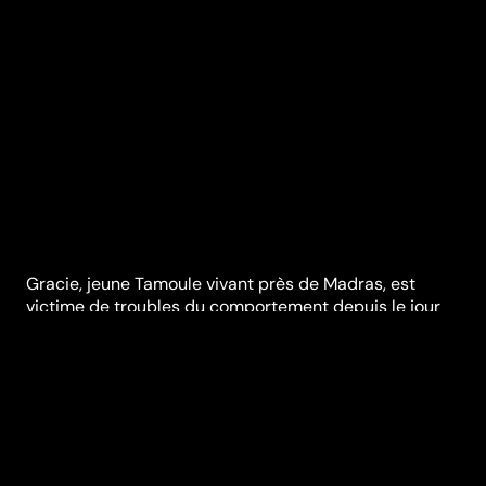
Gracie, jeune Tamoule vivant près de Madras, est
victime de troubles du comportement depuis le jour
de ses noces : le souvenir de son amie Catherine,
disparue dans des circonstances mal élucidées,
semble hanter la jeune fille. Joseph, l'époux inconsolé
de Catherine, décide de se rendre en Inde pour
rencontrer Gracie et, peut-être réparer ses erreurs.
Réalisation
Michel Spinosa