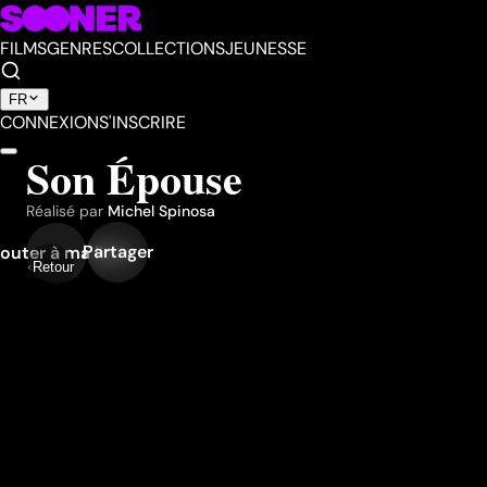
FILMS
GENRES
COLLECTIONS
JEUNESSE
FR
CONNEXION
S'INSCRIRE
Son Épouse
Réalisé par
Michel Spinosa
Partager
outer à ma liste
Retour