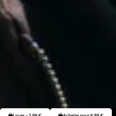
Louer
-
2,99 €
Acheter pour
6,99 €