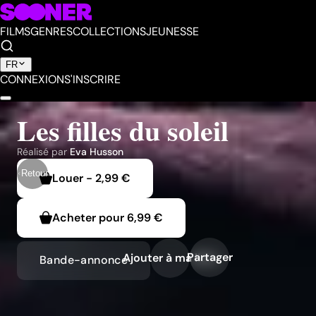
FILMS
GENRES
COLLECTIONS
JEUNESSE
FR
CONNEXION
S'INSCRIRE
Les filles du soleil
Réalisé par
Eva Husson
Retour
Louer
-
2,99 €
Acheter pour
6,99 €
Partager
Ajouter à ma liste
Bande-annonce