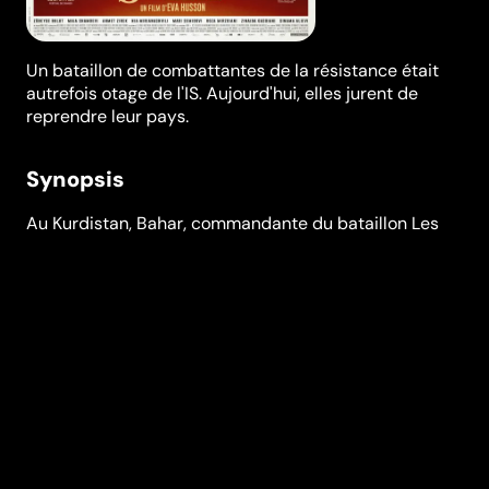
Un bataillon de combattantes de la résistance était
autrefois otage de l'IS. Aujourd'hui, elles jurent de
reprendre leur pays.
Synopsis
Au Kurdistan, Bahar, commandante du bataillon Les
Filles du Soleil, se prépare à libérer sa ville des mains
des extrémistes, avec l’espoir de retrouver son fils.
Une journaliste française, Mathilde, vient couvrir
l’offensive et témoigner de l’histoire de ces guerrières
d’exception. Depuis que leur vie a basculé, toutes se
battent pour la même cause : la femme, la vie, la
liberté.
Festivals et récompenses
Festival de Cannes
,
Toronto International Film Festival
,