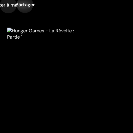
Partager
er à ma liste