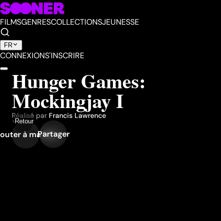
FILMS
GENRES
COLLECTIONS
JEUNESSE
FR
CONNEXION
S'INSCRIRE
Hunger Games:
Mockingjay I
Réalisé par
Francis Lawrence
Retour
Partager
outer à ma liste