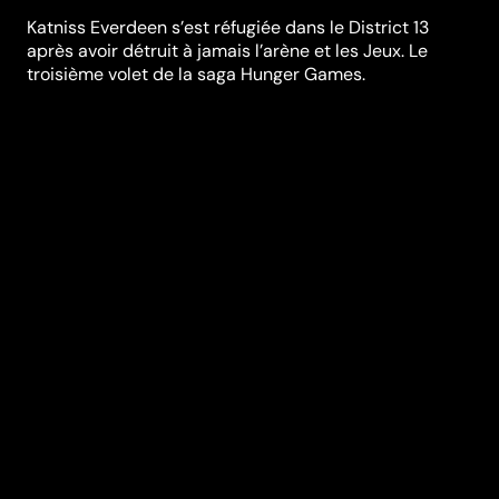
Katniss Everdeen s’est réfugiée dans le District 13
après avoir détruit à jamais l’arène et les Jeux. Le
troisième volet de la saga Hunger Games.
Synopsis
Katniss Everdeen (Jennifer Lawrence) s’est réfugiée
dans le District 13 après avoir détruit à jamais l’arène
et les Jeux. Sous le commandement de la Présidente
Coin (Julianne Moore), chef du district, et suivant les
conseils de ses amis en qui elle a toute confiance,
Katniss déploie ses ailes pour devenir le symbole de la
rébellion. Elle va se battre pour sauver Peeta (Josh
Hutcherson) et libérer le pays tout entier, à qui son
courage a redonné espoir. "La franchise offre son
épisode le plus mature, renforcé par un casting quatre
étoiles, Jennifer Lawrence en tête." Le Figaro
Réalisation
Francis Lawrence
Genres