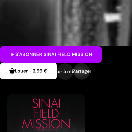
S'ABONNER
SINAI FIELD MISSION
Louer
-
2,99 €
Partager
Ajouter à ma liste