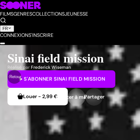
FILMS
GENRES
COLLECTIONS
JEUNESSE
FR
CONNEXION
S'INSCRIRE
Sinai field mission
Réalisé par
Frederick Wiseman
Retour
S'ABONNER
SINAI FIELD MISSION
Louer
-
2,99 €
Partager
Ajouter à ma liste