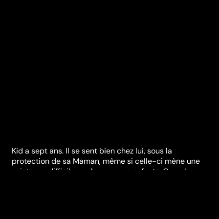
Kid a sept ans. Il se sent bien chez lui, sous la
protection de sa Maman, même si celle-ci mène une
existence difficile, seule avec ses enfants. Quand
‘Maman’ meurt, Kid se trouve confronté à l’angoisse et
l’incertitude. Petit à petit, il se détache de son
entourage, et chérit en son cœur l’espoir de la
retrouver un jour...