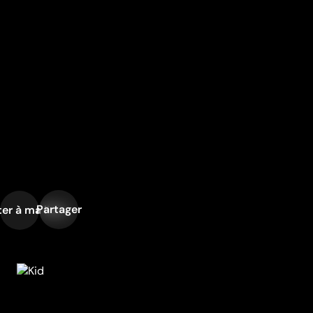
Partager
er à ma liste