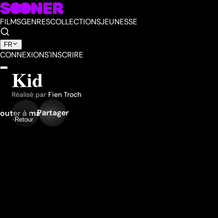
FILMS
GENRES
COLLECTIONS
JEUNESSE
FR
CONNEXION
S'INSCRIRE
Kid
Réalisé par
Fien Troch
Partager
outer à ma liste
Retour